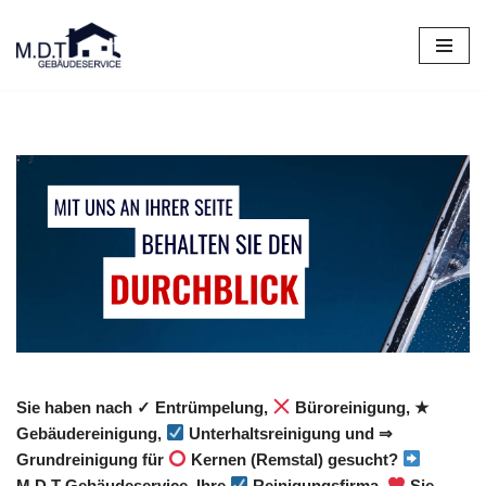
Zum
Inhalt
springen
Sie haben nach ✓ Entrümpelung,
Büroreinigung, ★
Gebäudereinigung,
Unterhaltsreinigung und ⇒
Grundreinigung für
Kernen (Remstal) gesucht?
M.D.T Gebäudeservice, Ihre
Reinigungsfirma.
Sie