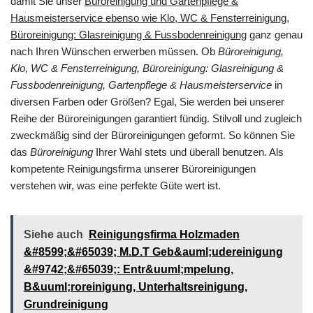
damit Sie unser
Büroreinigung und Gartenpflege &
Hausmeisterservice ebenso wie Klo, WC & Fensterreinigung,
Büroreinigung: Glasreinigung & Fussbodenreinigung
ganz genau
nach Ihren Wünschen erwerben müssen. Ob
Büroreinigung,
Klo, WC & Fensterreinigung, Büroreinigung: Glasreinigung &
Fussbodenreinigung, Gartenpflege & Hausmeisterservice
in
diversen Farben oder Größen? Egal, Sie werden bei unserer
Reihe der Büroreinigungen garantiert fündig. Stilvoll und zugleich
zweckmäßig sind der Büroreinigungen geformt. So können Sie
das
Büroreinigung
Ihrer Wahl stets und überall benutzen. Als
kompetente Reinigungsfirma unserer Büroreinigungen
verstehen wir, was eine perfekte Güte wert ist.
Siehe auch
Reinigungsfirma Holzmaden
&#8599;&#65039; M.D.T Geb&auml;udereinigung
&#9742;&#65039;: Entr&uuml;mpelung,
B&uuml;roreinigung, Unterhaltsreinigung,
Grundreinigung