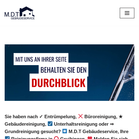
Zum
Inhalt
springen
Sie haben nach ✓ Entrümpelung,
Büroreinigung, ★
Gebäudereinigung,
Unterhaltsreinigung oder ⇒
Grundreinigung gesucht?
M.D.T Gebäudeservice, Ihre
Reinigungsfirma in
Gruibingen.
Melden Sie sich